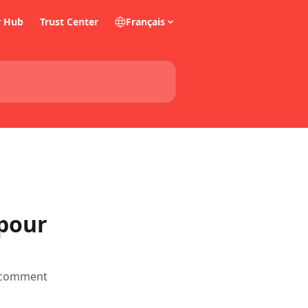
r Hub
Trust Center
Français
 pour
z comment