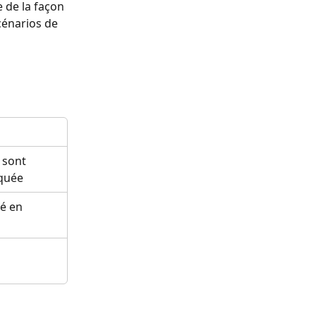
 de la façon 
cénarios de 
sont 
iquée
é en 