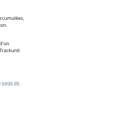
ccumulées, 
ion.
d'un 
Trackunit 
 
page de 