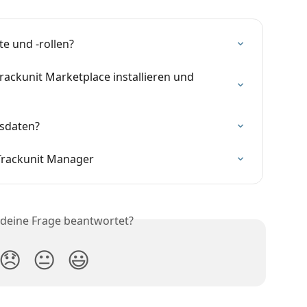
te und -rollen?
ackunit Marketplace installieren und 
gsdaten?
 Trackunit Manager
 deine Frage beantwortet?
😞
😐
😃