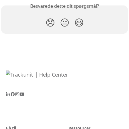
Besvarede dette dit spørgsmål?
😞
😐
😃
Gå til
Ressourcer