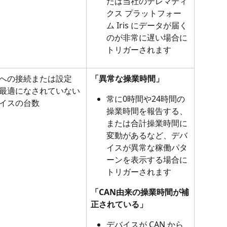
たは当社のテレマティ
クス プラットフォー
ム Iris にデータが届く
のが非常に遅い場合に
トリガーされます
への接続または設定
「異常な操業時間」
最適になされていない
常に0時間や24時間の
イスの台数
操業時間を報告する、
または合計操業時間に
変動があるなど、デバ
イスが異常な稼働パタ
ーンを表示する場合に
トリガーされます
「CAN由来の操業時間が補
正されている」
デバイスが CAN から